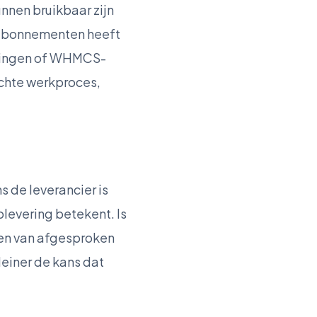
nnen bruikbaar zijn
dsabonnementen heeft
elingen of WHMCS-
echte werkproces,
 de leverancier is
plevering betekent. Is
den van afgesproken
leiner de kans dat