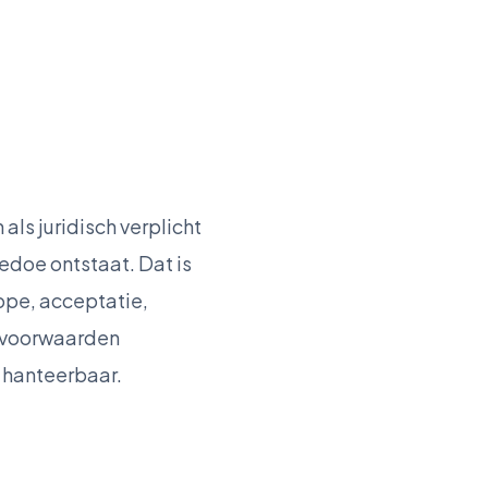
s juridisch verplicht
gedoe ontstaat. Dat is
ope, acceptatie,
e voorwaarden
r hanteerbaar.