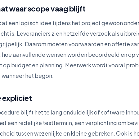
t waar scope vaag blijft
at een logisch idee tijdens het project gewoon onde
ht is. Leveranciers zien hetzelfde verzoek als uitbre
grijpelijk. Daarom moeten voorwaarden en offerte s
t, hoe aanvullende wensen worden beoordeeld en op
ft op budget en planning. Meerwerk wordt vooral prob
 wanneer het begon.
 expliciet
dure blijft het te lang onduidelijk of software inhou
 een redelijke testtermijn, een verplichting om bev
heid tussen wezenlijke en kleine gebreken. Ook is he