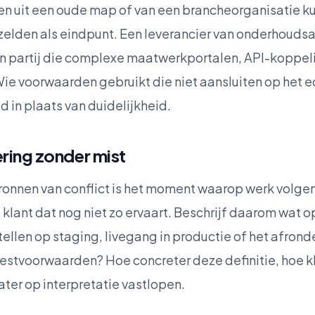
 uit een oude map of van een brancheorganisatie ku
 zelden als eindpunt. Een leverancier van onderhou
een partij die complexe maatwerkportalen, API-kopp
ie voorwaarden gebruikt die niet aansluiten op het 
d in plaats van duidelijkheid.
ring zonder mist
ronnen van conflict is het moment waarop werk volgens
 klant dat nog niet zo ervaart. Beschrijf daarom wat o
tellen op staging, livegang in productie of het afron
 testvoorwaarden? Hoe concreter deze definitie, hoe k
ater op interpretatie vastlopen.