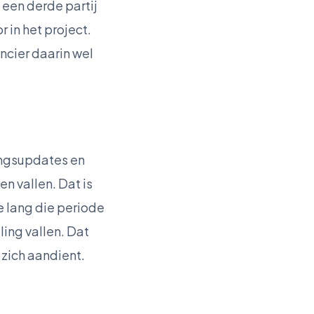
 een derde partij
 in het project.
cier daarin wel
ingsupdates en
n vallen. Dat is
e lang die periode
ing vallen. Dat
 zich aandient.