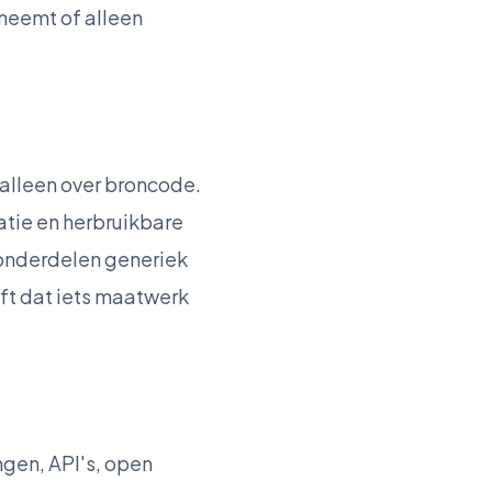
 neemt of alleen
alleen over broncode.
tie en herbruikbare
 onderdelen generiek
jft dat iets maatwerk
ngen, API's, open