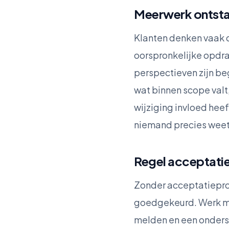
Meerwerk ontstaa
Klanten denken vaak d
oorspronkelijke opdrac
perspectieven zijn be
wat binnen scope val
wijziging invloed hee
niemand precies weet
Regel acceptatie
Zonder acceptatieproce
goedgekeurd. Werk met
melden en een ondersc