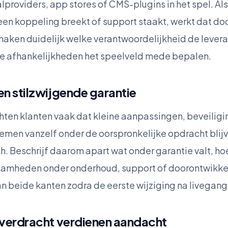
alproviders, app stores of CMS-plugins in het spel. Als
en koppeling breekt of support staakt, werkt dat door
ken duidelijk welke verantwoordelijkheid de leveran
ne afhankelijkheden het speelveld mede bepalen.
n stilzwijgende garantie
hten klanten vaak dat kleine aanpassingen, beveilig
emen vanzelf onder de oorspronkelijke opdracht blijve
ch. Beschrijf daarom apart wat onder garantie valt, ho
aamheden onder onderhoud, support of doorontwikkel
an beide kanten zodra de eerste wijziging na livegang
overdracht verdienen aandacht