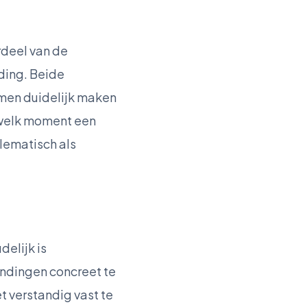
rdeel van de
iding. Beide
amen duidelijk maken
 welk moment een
lematisch als
delijk is
indingen concreet te
t verstandig vast te