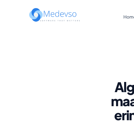
Hom
Al
maa
eri