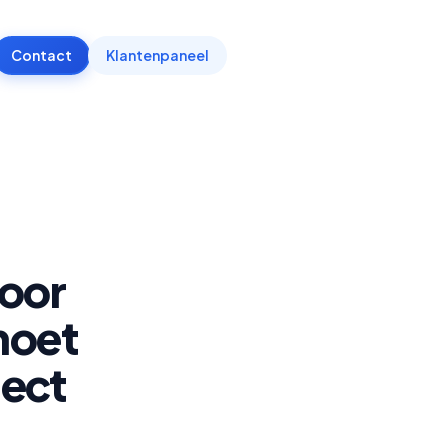
Contact
Klantenpaneel
oor
moet
ject