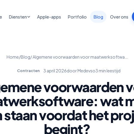
e
Diensten
Apple-apps
Portfolio
Blog
Over ons
Home
/
Blog
/ Algemene voorwaarden voor maatwerksoftwa…
3 april 2026
door Medevso
3 min leestijd
Contracten
gemene voorwaarden v
twerksoftware: wat 
n staan voordat het pro
begint?