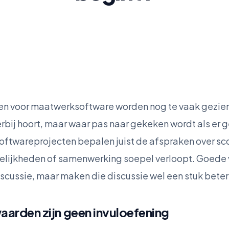
 voor maatwerksoftware worden nog te vaak gezien al
erbij hoort, maar waar pas naar gekeken wordt als er 
softwareprojecten bepalen juist de afspraken over sc
kelijkheden of samenwerking soepel verloopt. Goed
iscussie, maar maken die discussie wel een stuk bete
arden zijn geen invuloefening