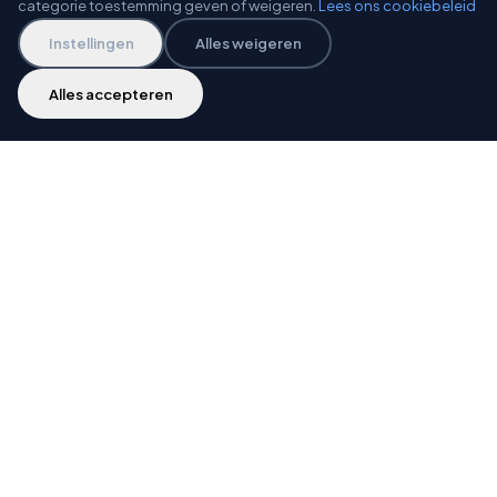
categorie toestemming geven of weigeren.
Lees ons cookiebeleid
Neem gerust contact met ons op. Wij reageren
doorgaans binnen 24 uur.
Instellingen
Alles weigeren
E-mail
Alles accepteren
info@medevso.nl
Telefoon
088 - 6543 170
Locatie
Nederland
Snel antwoord nodig?
Bel ons direct of stuur een e-mail. Voor bestaande
klanten: vermeld uw project- of ticketnummer voor
een snellere afhandeling.
Gemiddelde responstijd:
4 uur
Bereikbaar:
Ma-Wo 09:00-16:00, vr 09:00-
15:00