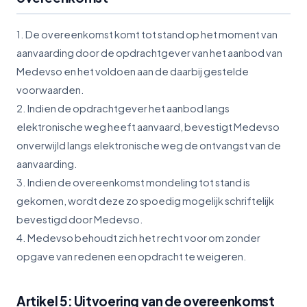
1. De overeenkomst komt tot stand op het moment van
aanvaarding door de opdrachtgever van het aanbod van
Medevso en het voldoen aan de daarbij gestelde
voorwaarden.
2. Indien de opdrachtgever het aanbod langs
elektronische weg heeft aanvaard, bevestigt Medevso
onverwijld langs elektronische weg de ontvangst van de
aanvaarding.
3. Indien de overeenkomst mondeling tot stand is
gekomen, wordt deze zo spoedig mogelijk schriftelijk
bevestigd door Medevso.
4. Medevso behoudt zich het recht voor om zonder
opgave van redenen een opdracht te weigeren.
Artikel 5: Uitvoering van de overeenkomst