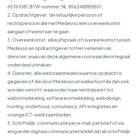
65761081, BTW-nummer: NL.856248885B01.
2. Opdrachtgever: de natuurlijke persoon of
rechtspersoon die met Medevso een overeenkomst
aangaat of wenst aan te gaan.
3. Overeenkomst: elke afspraak of overeenkomst tussen
Medevso en opdrachtgever tot het verlenen van
diensten, waarvan deze algemene voorwaarden integraal
onderdeel uitmaken.
4. Diensten: alle werkzaamheden waartoe opdracht is
gegeven of die door Medevso uit welke hoofde dan ook
worden verricht, waaronder maar niet beperkt tot:
webontwikkeling, softwareontwikkeling, webdesign,
hosting, onderhoud, consultancy, API-integraties en
overige ICT-werkzaamheden.
5. Schriftelijk: communicatie per e-mail, per brief of via
enig ander digitaal communicatiemiddel dat als schriftelijk