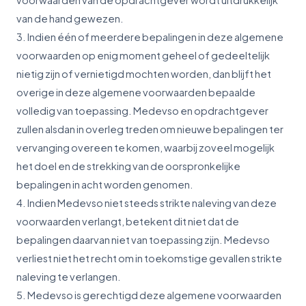
van de hand gewezen.
3. Indien één of meerdere bepalingen in deze algemene
voorwaarden op enig moment geheel of gedeeltelijk
nietig zijn of vernietigd mochten worden, dan blijft het
overige in deze algemene voorwaarden bepaalde
volledig van toepassing. Medevso en opdrachtgever
zullen alsdan in overleg treden om nieuwe bepalingen ter
vervanging overeen te komen, waarbij zoveel mogelijk
het doel en de strekking van de oorspronkelijke
bepalingen in acht worden genomen.
4. Indien Medevso niet steeds strikte naleving van deze
voorwaarden verlangt, betekent dit niet dat de
bepalingen daarvan niet van toepassing zijn. Medevso
verliest niet het recht om in toekomstige gevallen strikte
naleving te verlangen.
5. Medevso is gerechtigd deze algemene voorwaarden