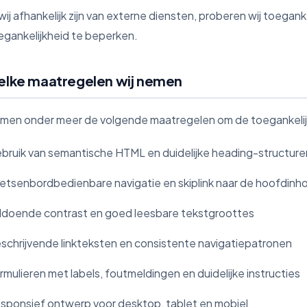
ij afhankelijk zijn van externe diensten, proberen wij toegank
egankelijkheid te beperken.
elke maatregelen wij nemen
emen onder meer de volgende maatregelen om de toegankelij
bruik van semantische HTML en duidelijke heading-structure
etsenbordbedienbare navigatie en skiplink naar de hoofdinh
ldoende contrast en goed leesbare tekstgroottes
schrijvende linkteksten en consistente navigatiepatronen
rmulieren met labels, foutmeldingen en duidelijke instructies
sponsief ontwerp voor desktop, tablet en mobiel