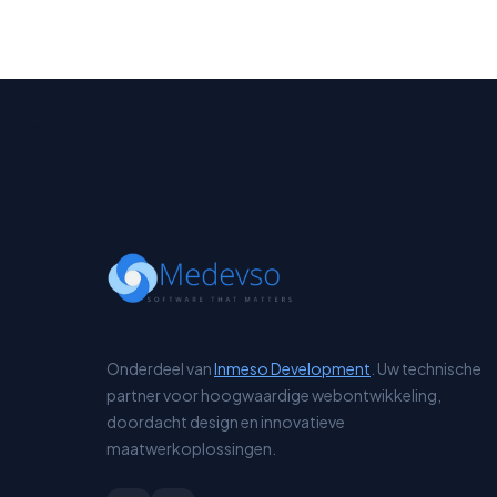
Onderdeel van
Inmeso Development
. Uw technische
partner voor hoogwaardige webontwikkeling,
doordacht design en innovatieve
maatwerkoplossingen.