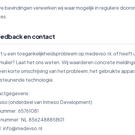
e bevindingen verwerken wij waar mogelijk in reguliere dooron
es.
eedback en contact
rt u een toegankelijkheidsprobleem op medevso.nl, of heeft u
rmulier? Laat het ons weten. Wij waarderen concrete melding
een korte omschrijving van het probleem, het gebruikte appa
steunende technologie.
actgegevens:
so (onderdeel van Inmeso Development)
ummer: 65761081
nummer: NL.856248885B01
l:
info@medevso.nl