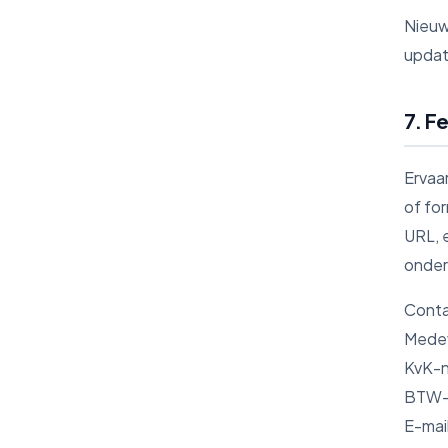
Nieuw
updat
7. F
Ervaa
of fo
URL, 
onder
Cont
Medev
KvK-n
BTW-
E-mai