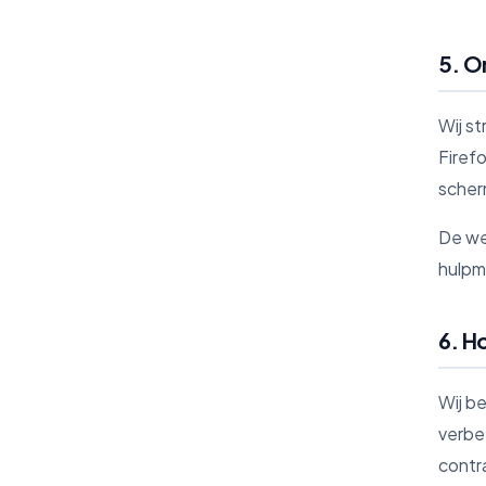
5. O
Wij st
Firef
scher
De we
hulpm
6. H
Wij b
verbe
contr