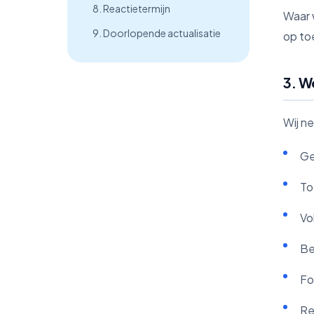
8. Reactietermijn
Waar w
9. Doorlopende actualisatie
op to
3. W
Wij n
Ge
To
Vo
Be
Fo
Re