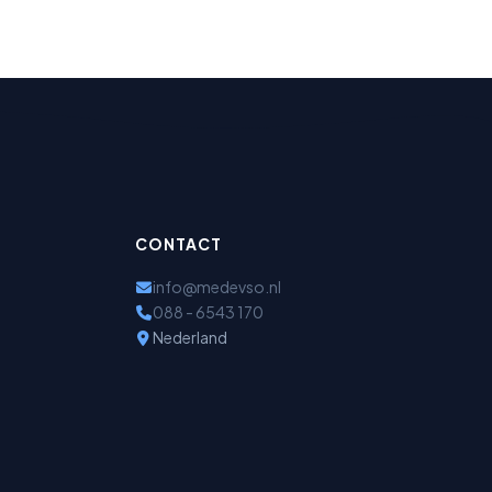
CONTACT
info@medevso.nl
088 - 6543 170
Nederland