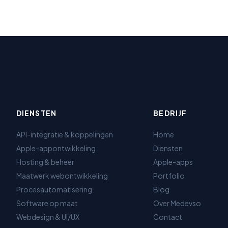
DIENSTEN
BEDRIJF
API-integratie & koppelingen
Home
Apple-appontwikkeling
Diensten
Hosting & beheer
Apple-apps
Maatwerk webontwikkeling
Portfolio
Procesautomatisering
Blog
Software op maat
Over Medevso
Webdesign & UI/UX
Contact