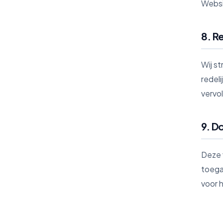
Websi
8. R
Wij s
redeli
vervo
9. D
Deze 
toega
voor h