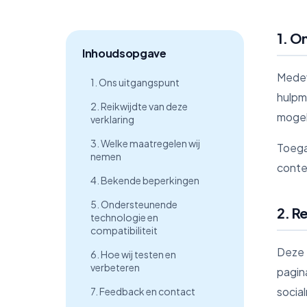
1. O
Inhoudsopgave
Medev
1. Ons uitgangspunt
hulpm
2. Reikwijdte van deze
mogel
verklaring
3. Welke maatregelen wij
Toega
nemen
conte
4. Bekende beperkingen
5. Ondersteunende
2. R
technologie en
compatibiliteit
Deze 
6. Hoe wij testen en
verbeteren
pagin
social
7. Feedback en contact