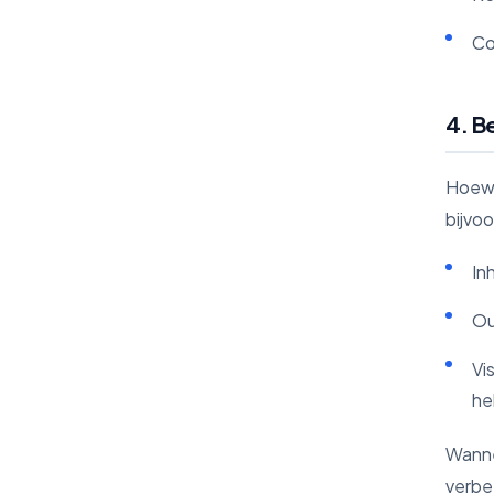
Co
4. B
Hoewe
bijvo
In
Ou
Vi
he
Wannee
verbe