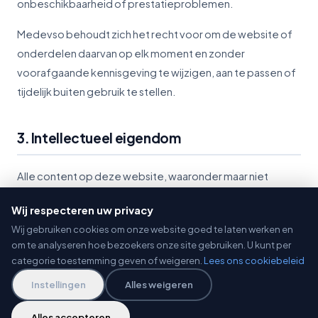
onbeschikbaarheid of prestatieproblemen.
Medevso behoudt zich het recht voor om de website of
onderdelen daarvan op elk moment en zonder
voorafgaande kennisgeving te wijzigen, aan te passen of
tijdelijk buiten gebruik te stellen.
3. Intellectueel eigendom
Alle content op deze website, waaronder maar niet
beperkt tot teksten, afbeeldingen, foto's, logo's,
Wij respecteren uw privacy
grafisch materiaal, iconen, audio- en videofragmenten en
Wij gebruiken cookies om onze website goed te laten werken en
software, is eigendom van Medevso (onderdeel van
om te analyseren hoe bezoekers onze site gebruiken. U kunt per
Inmeso Development) of haar licentiegevers en wordt
categorie toestemming geven of weigeren.
Lees ons cookiebeleid
beschermd door nationale en internationale wetgeving
Instellingen
Alles weigeren
inzake intellectueel eigendom, waaronder auteursrecht,
merkenrecht en databankenrecht.
Alles accepteren