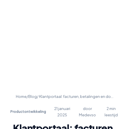
Home
/
Blog
/ Klantportaal: facturen, betalingen en do…
21 januari
door
2 min
Productontwikkeling
2025
Medevso
leestijd
Klantportaal: facturen,