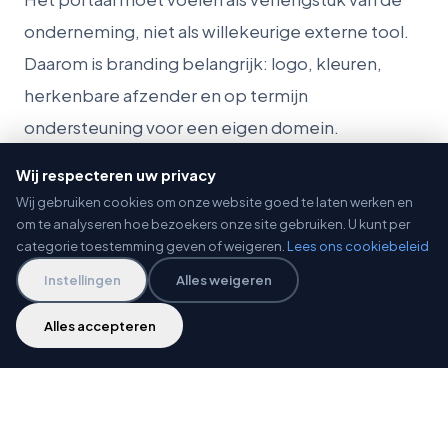
onderneming, niet als willekeurige externe tool.
Daarom is branding belangrijk: logo, kleuren,
herkenbare afzender en op termijn
ondersteuning voor een eigen domein.
Professionele presentatie verlaagt frictie en
Wij respecteren uw privacy
verhoogt vertrouwen.
Wij gebruiken cookies om onze website goed te laten werken en
om te analyseren hoe bezoekers onze site gebruiken. U kunt per
categorie toestemming geven of weigeren.
Lees ons cookiebeleid
Meer dan facturen
Instellingen
Alles weigeren
Facturen vormen de start, maar het portaal is
Alles accepteren
ontworpen voor groei. Documenten, tickets,
offertes, projectinformatie en contracten
kunnen later dezelfde omgeving gebruiken. Zo
ontstaat voor de klant één plek waar zakelijke