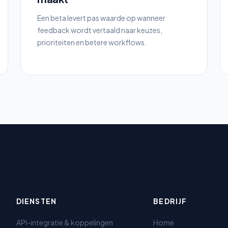
Een beta levert pas waarde op wanneer
feedback wordt vertaald naar keuzes,
prioriteiten en betere workflows.
DIENSTEN
BEDRIJF
API-integratie & koppelingen
Home