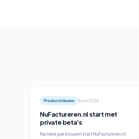
Productnieuws
11 juni 2026
NuFactureren.nl start met
private beta's
Na twee jaar bouwen start NuFactureren.nl