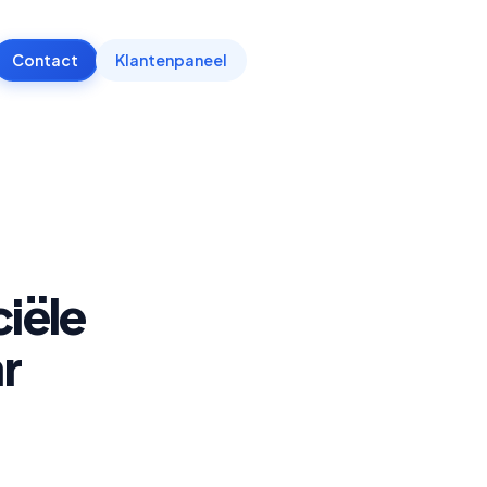
Contact
Klantenpaneel
iële
r