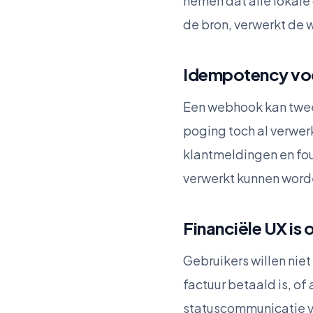
nemen dat alle lokale 
de bron, verwerkt de 
Idempotency voo
Een webhook kan twee
poging toch al verwe
klantmeldingen en fou
verwerkt kunnen worde
Financiële UX is
Gebruikers willen nie
factuur betaald is, of
statuscommunicatie ve