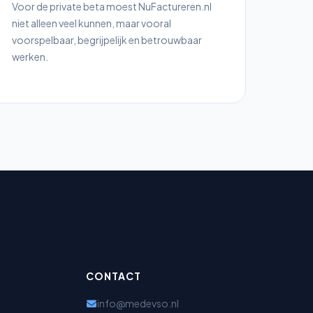
Voor de private beta moest NuFactureren.nl
niet alleen veel kunnen, maar vooral
voorspelbaar, begrijpelijk en betrouwbaar
werken.
CONTACT
info@medevso.nl