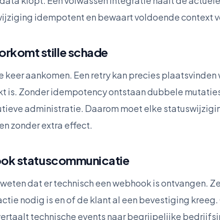
data klopt. Een volwassen integratie haalt de actuele
wijziging idempotent en bewaart voldoende context vo
rkomt stille schade
 keer aankomen. Een retry kan precies plaatsvinden
rkt is. Zonder idempotency ontstaan dubbele mutatie
tieve administratie. Daarom moet elke statuswijzigi
n zonder extra effect.
 ook statuscommunicatie
t weten dat er technisch een webhook is ontvangen. Ze
 actie nodig is en of de klant al een bevestiging kree
rtaalt technische events naar begrijpelijke bedrijfs