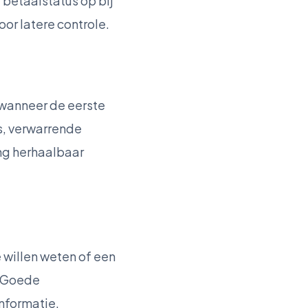
 betaalstatus op bij
or latere controle.
 wanneer de eerste
s, verwarrende
ng herhaalbaar
 willen weten of een
g. Goede
informatie.