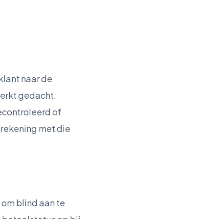
klant naar de
perkt gedacht.
econtroleerd of
 rekening met die
 om blind aan te