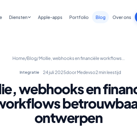
e
Diensten
Apple-apps
Portfolio
Blog
Over ons
Home
/
Blog
/ Mollie, webhooks en financiële workflows…
24 juli 2025
door Medevso
2 min leestijd
Integratie
lie, webhooks en financ
workflows betrouwbaa
ontwerpen