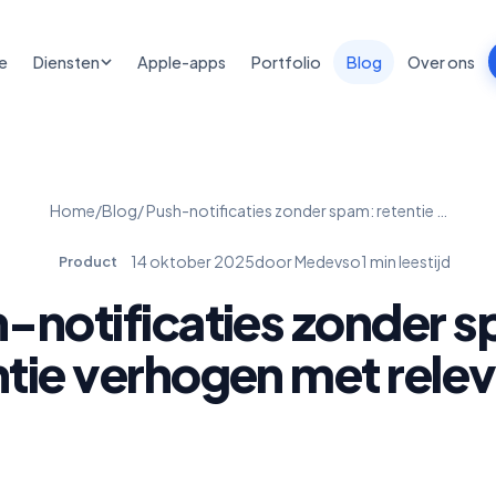
e
Diensten
Apple-apps
Portfolio
Blog
Over ons
Home
/
Blog
/ Push-notificaties zonder spam: retentie …
14 oktober 2025
door Medevso
1 min leestijd
Product
-notificaties zonder 
ntie verhogen met relev