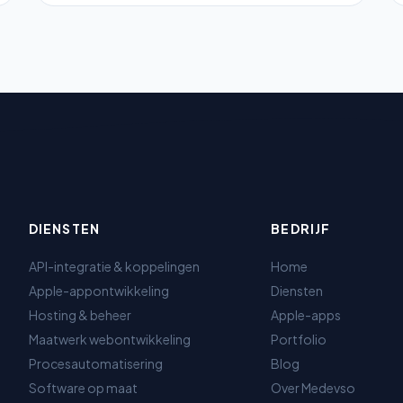
DIENSTEN
BEDRIJF
API-integratie & koppelingen
Home
Apple-appontwikkeling
Diensten
Hosting & beheer
Apple-apps
Maatwerk webontwikkeling
Portfolio
Procesautomatisering
Blog
Software op maat
Over Medevso