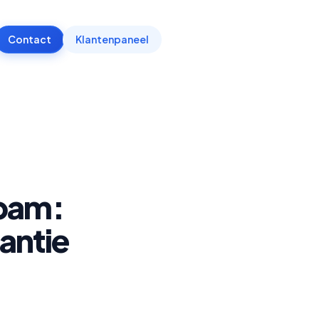
Contact
Klantenpaneel
spam:
antie