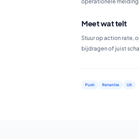
operationele melding
Meet wat telt
Stuur op action rate, o
bijdragen of juist sch
Push
Retentie
UX