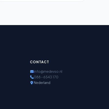
CONTACT
info@medevso.nl
088 - 6543 170
Nederland