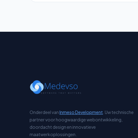
Onderdeel van
Inmeso Development
. Uw technische
partner voor hoogwaardige webontwikkeling,
doordacht design en innovatieve
maatwerkoplossingen.