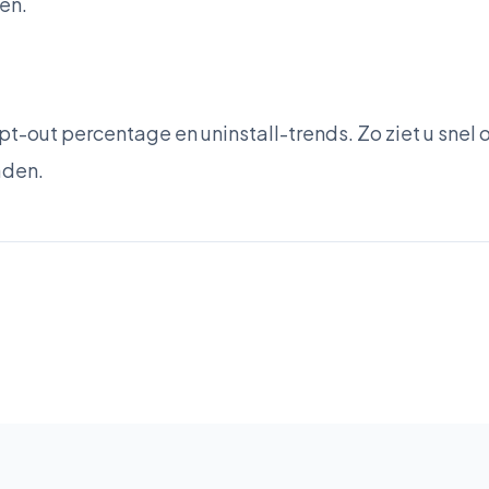
en.
pt-out percentage en uninstall-trends. Zo ziet u snel o
aden.