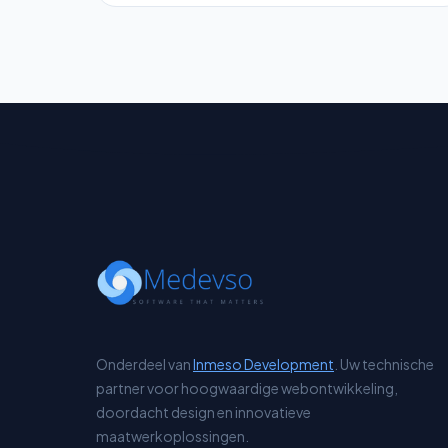
Onderdeel van
Inmeso Development
. Uw technische
partner voor hoogwaardige webontwikkeling,
doordacht design en innovatieve
maatwerkoplossingen.