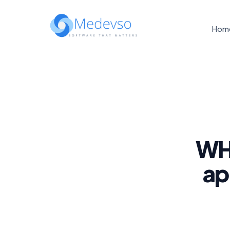
Hom
WH
ap