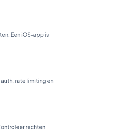
sten. Een iOS-app is
uth, rate limiting en
Controleer rechten