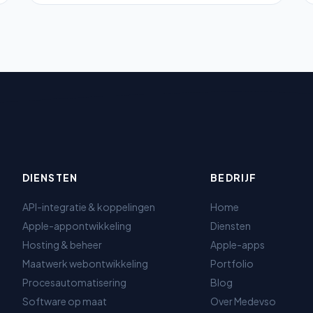
DIENSTEN
BEDRIJF
API-integratie & koppelingen
Home
Apple-appontwikkeling
Diensten
Hosting & beheer
Apple-apps
Maatwerk webontwikkeling
Portfolio
Procesautomatisering
Blog
Software op maat
Over Medevso