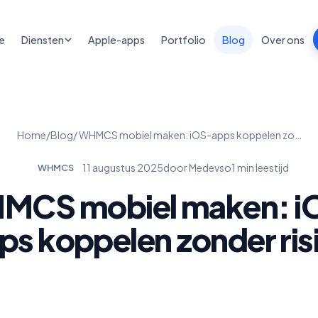
e
Diensten
Apple-apps
Portfolio
Blog
Over ons
Home
/
Blog
/ WHMCS mobiel maken: iOS-apps koppelen zo…
11 augustus 2025
door Medevso
1 min leestijd
WHMCS
MCS mobiel maken: i
ps koppelen zonder ris