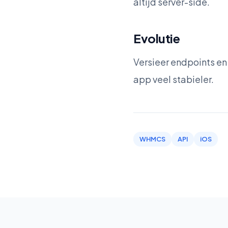
altijd server-side.
Evolutie
Versieer endpoints en
app veel stabieler.
WHMCS
API
iOS