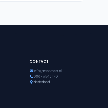
CONTACT
info@medevso.nl
088 - 6543 170
Nederland