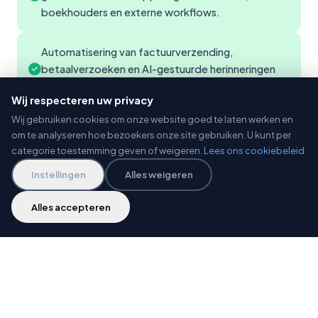
boekhouders en externe workflows.
Automatisering van factuurverzending,
betaalverzoeken en AI-gestuurde herinneringen
binnen één centrale workflow.
Wij respecteren uw privacy
Wij gebruiken cookies om onze website goed te laten werken en
Security-first ingericht met SSL, AVG/GDPR-
om te analyseren hoe bezoekers onze site gebruiken. U kunt per
compliance, dagelijkse back-ups en 99,9%
categorie toestemming geven of weigeren.
Lees ons cookiebeleid
uptime.
Instellingen
Alles weigeren
Alles accepteren
Projectinformatie
KLANT
NuFactureren